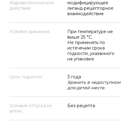
Фармакологическое
модифицирующее
действие:
лиганд-рецепторное
взаимодействие
Условия хранения:
При температуре не
выше 25 °C.
Не применять по
истечении срока
годности, указанного
на упаковке.
Срок годности:
3 года
Хранить в недоступном
для детей месте.
Условия отпуска из
Без рецепта
аптек: