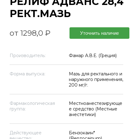
РЕЛИФ АДВАНС 28,4
РЕКТ.МАЗЬ
от 1298,0 ₽
Уточнить наличие
Производитель:
Фамар А.В.Е. (Греция)
Форма выпуска:
Мазь для ректального и
наружного применения,
200 мг/г.
Фармакологическая
Местноанестезирующе
группа:
е средство (Местные
анестетики)
Действующее
Бензокаин*
вещество:
(Benzocainum)