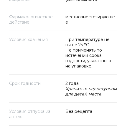
Фармакологическое
местноанестезирующе
действие:
е
Условия хранения:
При температуре не
выше 25 °C
Не применять по
истечении срока
годности, указанного
на упаковке.
Срок годности:
2 года
Хранить в недоступном
для детей месте.
Условия отпуска из
Без рецепта
аптек: