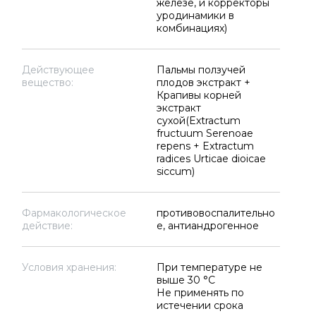
железе, и корректоры
уродинамики в
комбинациях)
Действующее
Пальмы ползучей
вещество:
плодов экстракт +
Крапивы корней
экстракт
сухой(Extractum
fructuum Serenoae
repens + Extractum
radices Urticae dioicae
siccum)
Фармакологическое
противовоспалительно
действие:
е, антиандрогенное
Условия хранения:
При температуре не
выше 30 °C
Не применять по
истечении срока