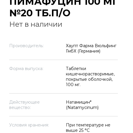
ПИМАФУЦИН 100 МГ
№20 ТБ.П/О
Нет в наличии
Производитель:
Хаупт Фарма Вюльфинг
ГмбХ (Германия)
Форма выпуска:
Таблетки
кишечнорастворимые,
покрытые оболочкой,
100 мг.
Действующее
Натамицин*
вещество:
(Natamycinum)
Условия хранения:
При температуре не
выше 25 °C