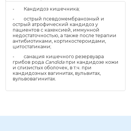
- Кандидоз кишечника;
- острый псевдомембранозный и
острый атрофический кандидоз у
пациентов с кахексией, иммунной
недостаточностью, а также после терапии
антибиотиками, кортикостероидами,
цитостатиками;
- санация кишечного резервуара
грибов рода
Candida
при кандидозе кожи
и слизистых оболочек, в т.ч. при
кандидозных вагинитах, вульвитах,
вульвовагинитах.