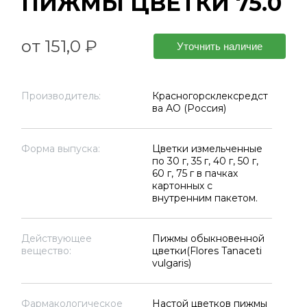
ПИЖМЫ ЦВЕТКИ 75.0
от 151,0 ₽
Уточнить наличие
Производитель:
Красногорсклексредст
ва АО (Россия)
Форма выпуска:
Цветки измельченные
по 30 г, 35 г, 40 г, 50 г,
60 г, 75 г в пачках
картонных с
внутренним пакетом.
Действующее
Пижмы обыкновенной
вещество:
цветки(Flores Tanaceti
vulgaris)
Фармакологическое
Настой цветков пижмы