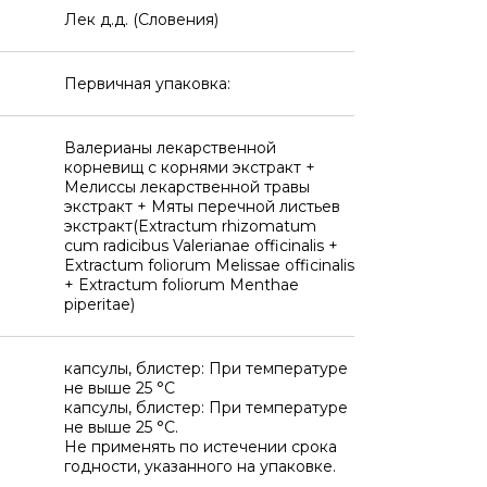
Лек д.д. (Словения)
Первичная упаковка:
Валерианы лекарственной
корневищ с корнями экстракт +
Мелиссы лекарственной травы
экстракт + Мяты перечной листьев
экстракт(Extractum rhizomatum
cum radicibus Valerianae officinalis +
Extractum foliorum Melissae officinalis
+ Extractum foliorum Menthae
piperitae)
капсулы, блистер: При температуре
не выше 25 °C
капсулы, блистер: При температуре
не выше 25 °C.
Не применять по истечении срока
годности, указанного на упаковке.