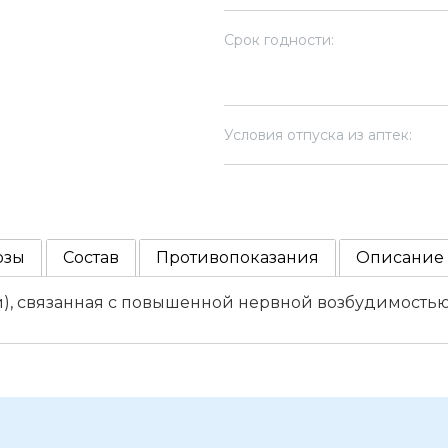
Срок годности:
Условия отпуска из аптек:
озы
Состав
Противопоказания
Описание
), связанная с повышенной нервной возбудимостью