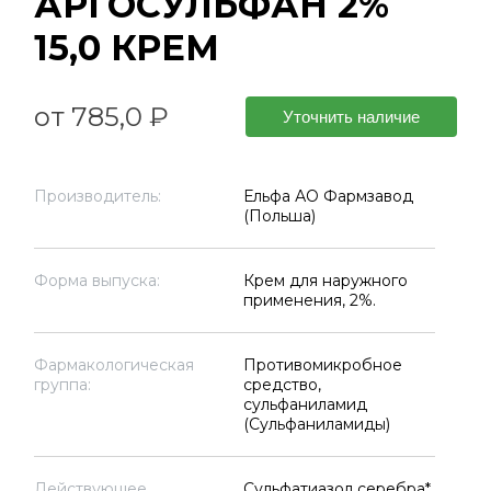
АРГОСУЛЬФАН 2%
15,0 КРЕМ
от 785,0 ₽
Уточнить наличие
Производитель:
Ельфа АО Фармзавод
(Польша)
Форма выпуска:
Крем для наружного
применения, 2%.
Фармакологическая
Противомикробное
группа:
средство,
сульфаниламид
(Сульфаниламиды)
Действующее
Сульфатиазол серебра*