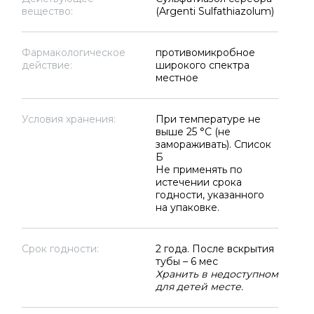
вещество:
(Argenti Sulfathiazolum)
Фармакологическое
противомикробное
действие:
широкого спектра
местное
Условия хранения:
При температуре не
выше 25 °C (не
замораживать). Список
Б
Не применять по
истечении срока
годности, указанного
на упаковке.
Срок годности:
2 года. После вскрытия
тубы – 6 мес
Хранить в недоступном
для детей месте.