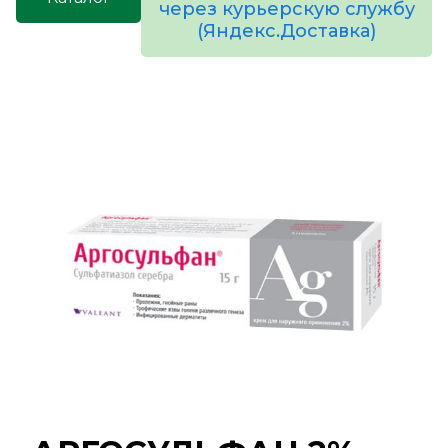
через курьерскую службу
(Яндекс.Доставка)
товаров