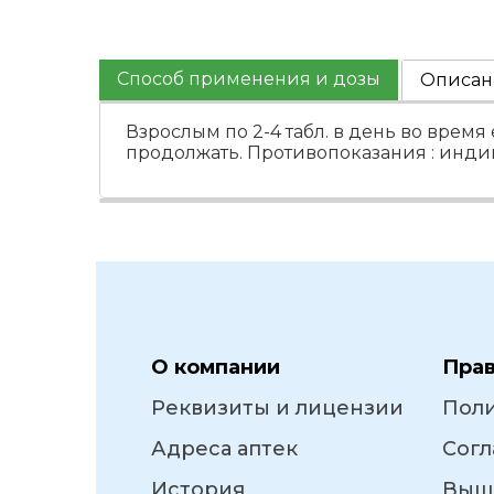
Способ применения и дозы
Описан
Взрослым по 2-4 табл. в день во вре
продолжать. Противопоказания : инд
О компании
Пра
Реквизиты и лицензии
Пол
Адреса аптек
Согл
История
Выш