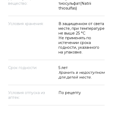
вещество:
тиосульфат(Natrii
thiosulfas)
Условия хранения:
В защищенном от света
месте, при температуре
не выше 25 °C
Не применять по
истечении срока
годности, указанного
на упаковке.
Срок годности:
5 лет
Хранить в недоступном
для детей месте.
Условия отпуска из
По рецепту
аптек: