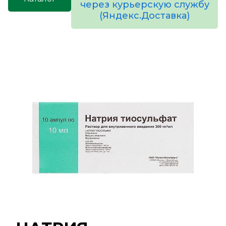
через курьерскую службу
(Яндекс.Доставка)
товаров