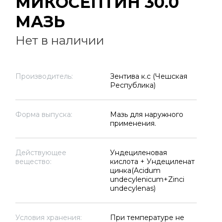
МИКОСЕПТИН 30.0
МАЗЬ
Нет в наличии
Производитель:
Зентива к.с (Чешская
Республика)
Форма выпуска:
Мазь для наружного
применения.
Действующее
Ундециленовая
вещество:
кислота + Ундециленат
цинка(Acidum
undecylenicum+Zinci
undecylenas)
Условия хранения:
При температуре не