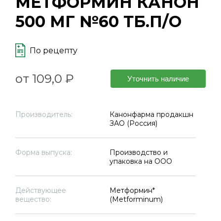
МЕТФОРМИН КАНОН
500 МГ №60 ТБ.П/О
По рецепту
от 109,0 ₽
Уточнить наличие
Производитель:
Канонфарма продакшн
ЗАО (Россия)
Форма выпуска:
Производство и
упаковка на ООО
Действующее
Метформин*
вещество:
(Metforminum)