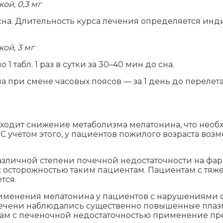
ой, 0,3 мг
 до сна. Длительность курса лечения определяется ин
ой, 3 мг
 табл. 1 раз в сутки за 30–40 мин до сна.
 при смене часовых поясов — за 1 день до перелета
исходит снижение метаболизма мелатонина, что нео
 учетом этого, у пациентов пожилого возраста воз
азличной степени почечной недостаточности на фа
 осторожностью таким пациентам. Пациентам с тяж
тся.
рименения мелатонина у пациентов с нарушениями ф
ечени наблюдались существенно повышенные плаз
ам с печеночной недостаточностью применение пре