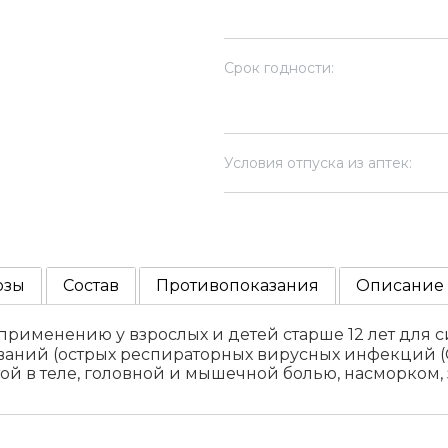
Срок годности:
Условия отпуска из аптек:
озы
Состав
Противопоказания
Описание
применению у взрослых и детей старше 12 лет для
аний (острых респираторных вирусных инфекций (
ой в теле, головной и мышечной болью, насморком,