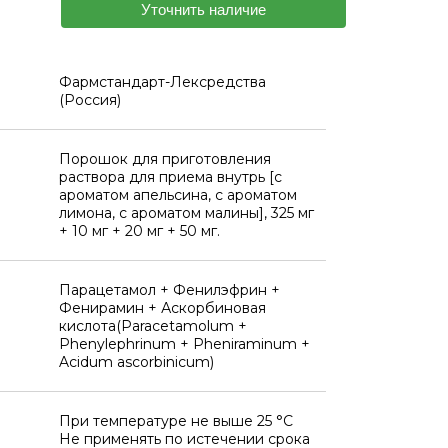
Уточнить наличие
Фармстандарт-Лексредства
(Россия)
Порошок для приготовления
раствора для приема внутрь [с
ароматом апельсина, с ароматом
лимона, с ароматом малины], 325 мг
+ 10 мг + 20 мг + 50 мг.
Парацетамол + Фенилэфрин +
Фенирамин + Аскорбиновая
кислота(Paracetamolum +
Phenylephrinum + Pheniraminum +
Acidum ascorbinicum)
При температуре не выше 25 °C
Не применять по истечении срока