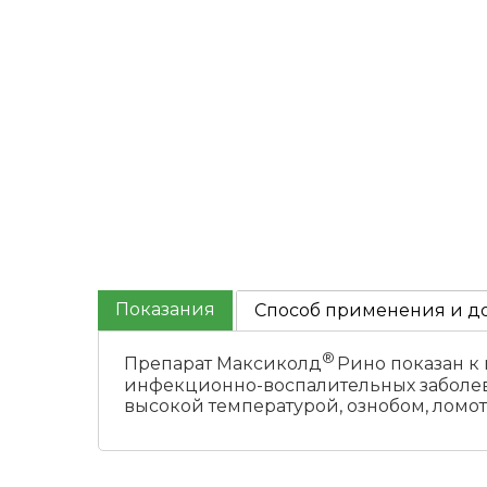
Показания
Способ применения и д
®
Препарат Максиколд
Рино показан к 
инфекционно-воспалительных заболев
высокой температурой, ознобом, ломот