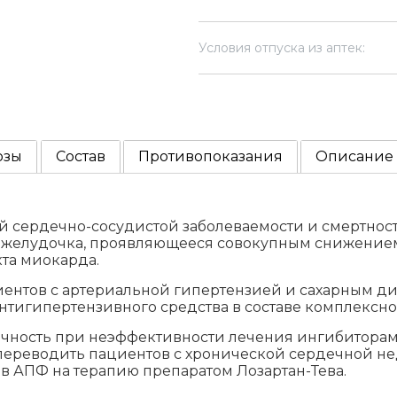
Условия отпуска из аптек:
озы
Состав
Противопоказания
Описание
ердечно-сосудистой заболеваемости и смертности
 желудочка, проявляющееся совокупным снижением
кта миокарда.
нтов с артериальной гипертензией и сахарным диа
 антигипертензивного средства в составе комплексно
чность при неэффективности лечения ингибитора
переводить пациентов с хронической сердечной не
 АПФ на терапию препаратом Лозартан-Тева.