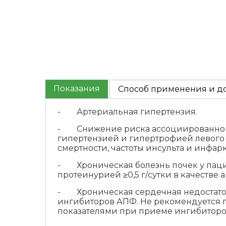
Показания
Способ применения и д
- Артериальная гипертензия.
- Снижение риска ассоциированной с
гипертензией и гипертрофией левого
смертности, частоты инсульта и инфар
- Хроническая болезнь почек у пацие
протеинурией ≥0,5 г/сутки в качестве
- Хроническая сердечная недостато
ингибиторов АПФ. Не рекомендуется 
показателями при приеме ингибиторов