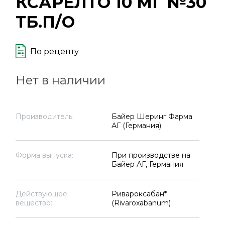
КСАРЕЛТО 10 МГ №30
ТБ.П/О
По рецепту
Нет в наличии
Производитель:
Байер Шеринг Фарма
АГ (Германия)
Форма выпуска:
При производстве на
Байер АГ, Германия
Действующее
Ривароксабан*
вещество:
(Rivaroxabanum)