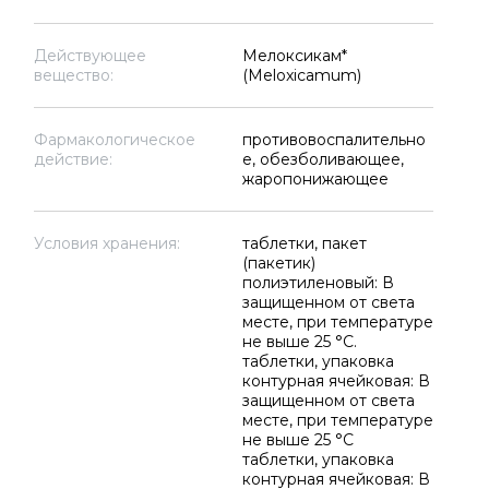
Действующее
Мелоксикам*
вещество:
(Meloxicamum)
Фармакологическое
противовоспалительно
действие:
е, обезболивающее,
жаропонижающее
Условия хранения:
таблетки, пакет
(пакетик)
полиэтиленовый: В
защищенном от света
месте, при температуре
не выше 25 °C.
таблетки, упаковка
контурная ячейковая: В
защищенном от света
месте, при температуре
не выше 25 °C
таблетки, упаковка
контурная ячейковая: В