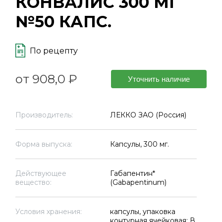
КОНВАЛИС 300 МГ
№50 КАПС.
По рецепту
от 908,0 ₽
Уточнить наличие
Производитель:
ЛЕККО ЗАО (Россия)
Форма выпуска:
Капсулы, 300 мг.
Действующее
Габапентин*
вещество:
(Gabapentinum)
Условия хранения:
капсулы, упаковка
контурная ячейковая: В