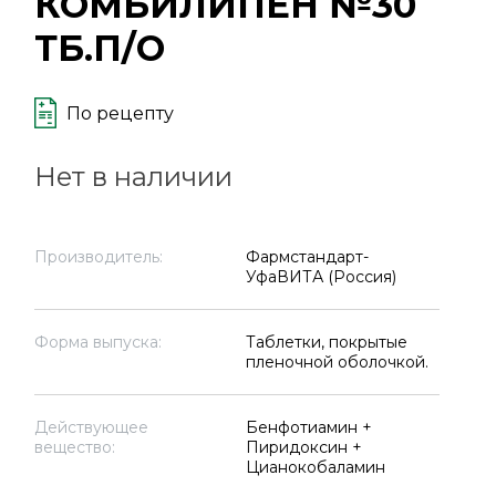
КОМБИЛИПЕН №30
ТБ.П/О
По рецепту
Нет в наличии
Производитель:
Фармстандарт-
УфаВИТА (Россия)
Форма выпуска:
Таблетки, покрытые
пленочной оболочкой.
Действующее
Бенфотиамин +
вещество:
Пиридоксин +
Цианокобаламин