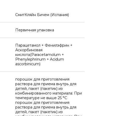
СмитКляйн Бичем (Испания)
Первичная упаковка
Парацетамол + Фенилэфрин +
Аскорбиновая
кислота(Paracetamolum +
Phenylephrinum + Acidum
ascorbinicum)
порошок для приготовления
раствора для приема внутрь для
детей, пакет (пакетик) из
комбинированного материала: При
температуре не выше 25 °C
порошок для приготовления
раствора для приема внутрь для
детей, пакет (пакетик) из