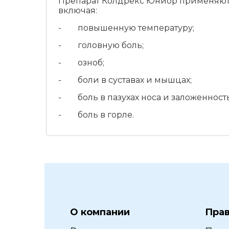
Препарат Колдрекс Юниор применяют у 
включая:
- повышенную температуру;
- головную боль;
- озноб;
- боли в суставах и мышцах;
- боль в пазухах носа и заложенность
- боль в горле.
О компании
Пра