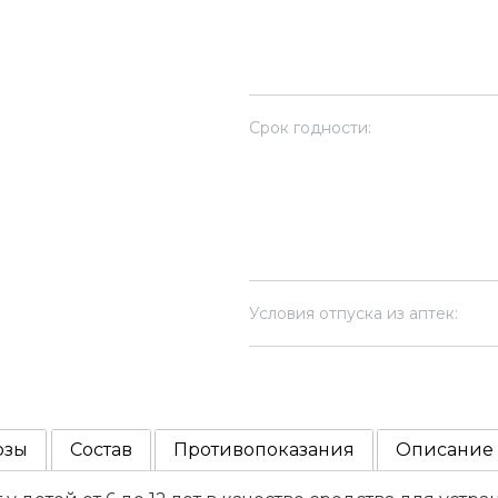
Срок годности:
Условия отпуска из аптек:
озы
Состав
Противопоказания
Описание