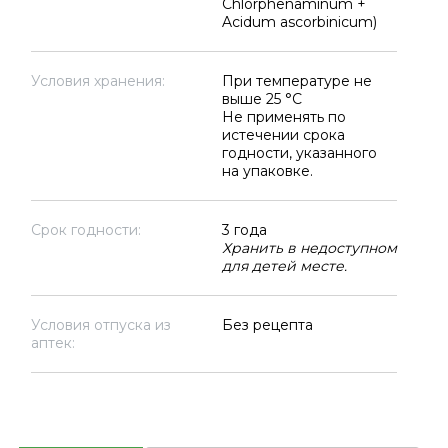
Chlorphenaminum +
Acidum ascorbinicum)
Условия хранения:
При температуре не
выше 25 °C
Не применять по
истечении срока
годности, указанного
на упаковке.
Срок годности:
3 года
Хранить в недоступном
для детей месте.
Условия отпуска из
Без рецепта
аптек: