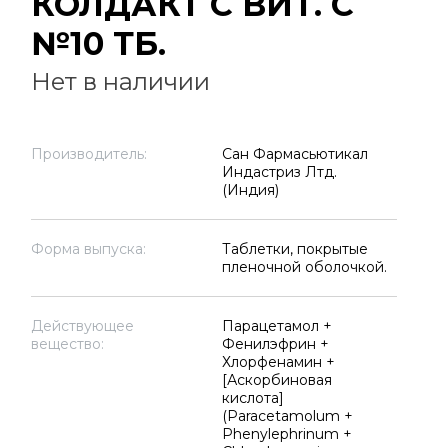
КОЛДАКТ С ВИТ. С
№10 ТБ.
Нет в наличии
Производитель:
Сан Фармасьютикал
Индастриз Лтд.
(Индия)
Форма выпуска:
Таблетки, покрытые
пленочной оболочкой.
Действующее
Парацетамол +
вещество:
Фенилэфрин +
Хлорфенамин +
[Аскорбиновая
кислота]
(Paracetamolum +
Phenylephrinum +