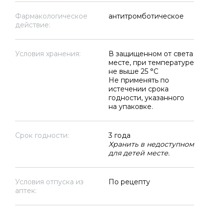
Фармакологическое
антитромботическое
действие:
Условия хранения:
В защищенном от света
месте, при температуре
не выше 25 °C
Не применять по
истечении срока
годности, указанного
на упаковке.
Срок годности:
3 года
Хранить в недоступном
для детей месте.
Условия отпуска из
По рецепту
аптек: