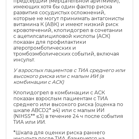
предсердий (мерцательной аритмией),
имеющих хотя бы один фактор риска
развития сосудистых осложнений,
которые не могут принимать антагонисты
витамина К (АВК) и имеют низкий риск
кровотечений, клопидогрел в сочетании
с ацетилсалициловой кислоты (АСК)
показан для профилактики
атеротромботических и
тромбоэмболических событий, включая
инсульт.
У взрослых пациентов с ТИА среднего или
высокого риска или с малым ИИ (в
комбинации с АСК)
Клопидогрел в комбинации с АСК
показан взрослым пациентам с ТИА
среднего или высокого риска (оценка по
шкале ABCD2* ≥4) или с малым ИИ
(NIHSS** ≤3) в течение 24 ч после события
ТИА или ИИ.
*Шкала для оценки риска раннего
инсульта после ТИА, базируется на