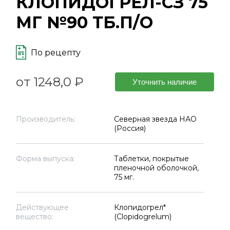
КЛОПИДОГРЕЛ-СЗ 75
МГ №90 ТБ.П/О
По рецепту
от 1248,0 ₽
Уточнить наличие
Производитель:
Северная звезда НАО
(Россия)
Форма выпуска:
Таблетки, покрытые
пленочной оболочкой,
75 мг.
Действующее
Клопидогрел*
вещество:
(Clopidogrelum)