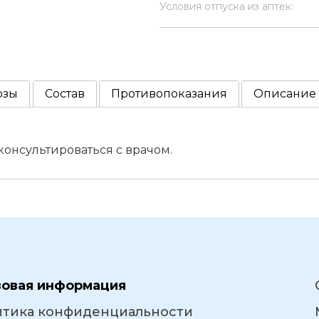
Условия отпуска из аптек:
озы
Состав
Противопоказания
Описание
нсультироваться с врачом.
вовая информация
итика конфиденциальности