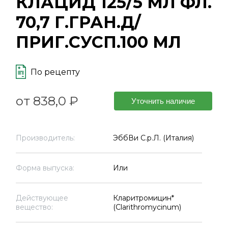
КЛАЦИД 125/5 МЛ ФЛ.
70,7 Г.ГРАН.Д/
ПРИГ.СУСП.100 МЛ
По рецепту
от 838,0 ₽
Уточнить наличие
Производитель:
ЭббВи С.р.Л. (Италия)
Форма выпуска:
Или
Действующее
Кларитромицин*
вещество:
(Clarithromycinum)