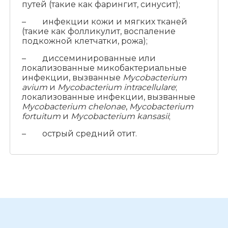
путей (такие как фарингит, синусит);
– инфекции кожи и мягких тканей
(такие как фолликулит, воспаление
подкожной клетчатки, рожа);
– диссеминированные или
локализованные микобактериальные
инфекции, вызванные
Mycobacterium
avium
и
Mycobacterium intracellulare
;
локализованные инфекции, вызванные
Mycobacterium chelonae
,
Mycobacterium
fortuitum
и
Mycobacterium kansasii
;
– острый средний отит.