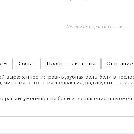
Условия отпуска из аптек:
озы
Состав
Противопоказания
Описание
й выраженности: травмы, зубная боль, боли в пос
 миалгия, артралгия, невралгия, радикулит, вывих
терапии, уменьшения боли и воспаления на момент