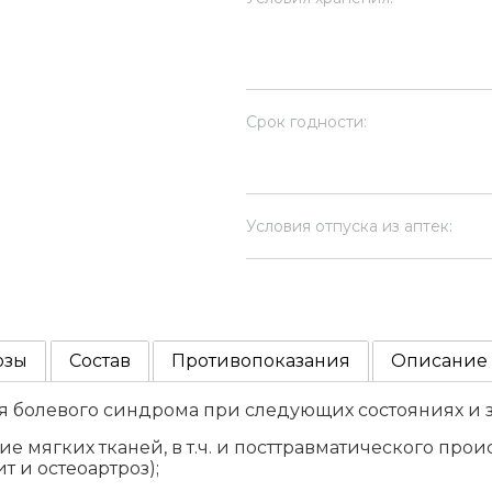
Срок годности:
Условия отпуска из аптек:
озы
Состав
Противопоказания
Описание
 болевого синдрома при следующих состояниях и з
ие мягких тканей, в т.ч. и посттравматического про
т и остеоартроз);