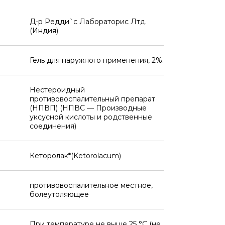
Д-р Редди`с Лабораторис Лтд.
(Индия)
Гель для наружного применения, 2%.
Нестероидный
противовоспалительный препарат
(НПВП) (НПВС — Производные
уксусной кислоты и родственные
соединения)
Кеторолак*(Ketorolacum)
противовоспалительное местное,
болеутоляющее
При температуре не выше 25 °C (не