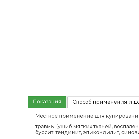
Показания
Способ применения и д
Местное применение для купирования
травмы (ушиб мягких тканей, воспален
бурсит, тендинит, эпикондилит, синови