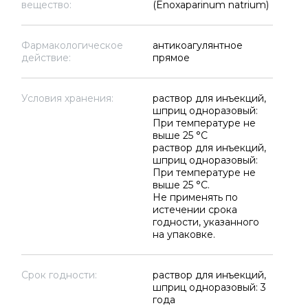
вещество:
(Enoxaparinum natrium)
Фармакологическое
антикоагулянтное
действие:
прямое
Условия хранения:
раствор для инъекций,
шприц одноразовый:
При температуре не
выше 25 °C
раствор для инъекций,
шприц одноразовый:
При температуре не
выше 25 °C.
Не применять по
истечении срока
годности, указанного
на упаковке.
Срок годности:
раствор для инъекций,
шприц одноразовый: 3
года