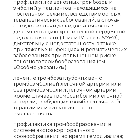
профилактика венозных тромбозов и
эмболий у пациентов, находящихся на
постельном режиме, вследствие острых
терапевтических заболеваний, включая
острую сердечную недостаточность и
декомпенсацию хронической сердечной
недостаточности (III или IV класс
NYHA
),
дыхательную недостаточность, а также
при тяжелых инфекциях и ревматических
заболеваниях при повышенном риске
венозного тромбообразования (см.
«Особые указания»);
лечение тромбоза глубоких вен с
тромбоэмболией легочной артерии или
без тромбоэмболии легочной артерии,
кроме случаев тромбоэмболии легочной
артерии, требующих тромболитической
терапии или хирургического
вмешательства;
профилактика тромбообразования в
системе экстракорпорального
кровообращения во время гемодиализа;