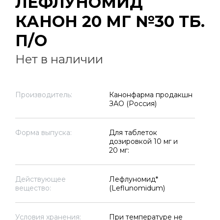
ЛЕФЛУНОМИД
КАНОН 20 МГ №30 ТБ.
П/О
Нет в наличии
Производитель:
Канонфарма продакшн
ЗАО (Россия)
Форма выпуска:
Для таблеток
дозировкой 10 мг и
20 мг:
Действующее
Лефлуномид*
вещество:
(Leflunomidum)
Условия хранения:
При температуре не