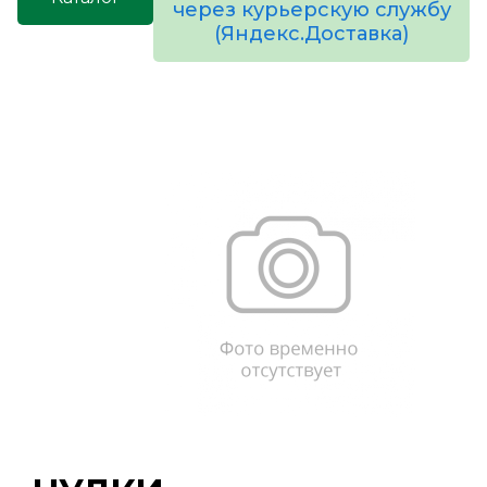
через курьерскую службу
(Яндекс.Доставка)
товаров