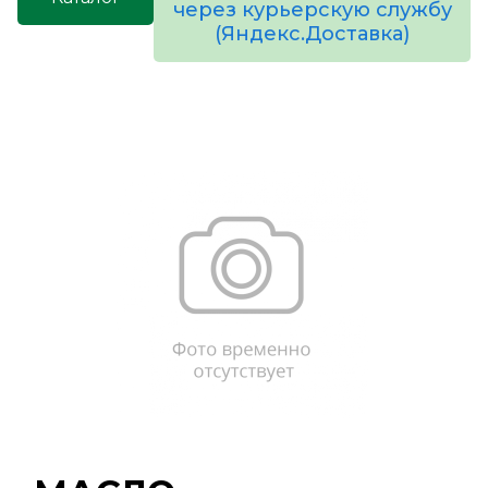
через курьерскую службу
(Яндекс.Доставка)
товаров