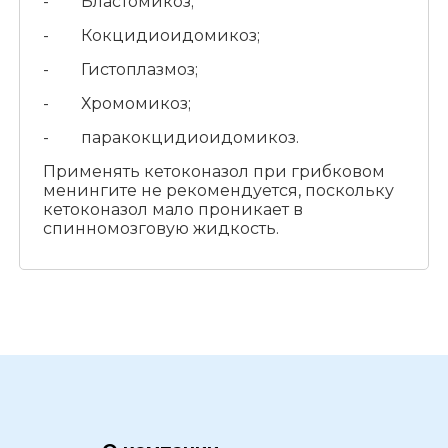
- Бластомикоз;
- Кокцидиоидомикоз;
- Гистоплазмоз;
- Хромомикоз;
- паракокцидиоидомикоз.
Применять кетоконазол при грибковом
менингите не рекомендуется, поскольку
кетоконазол мало проникает в
спинномозговую жидкость.