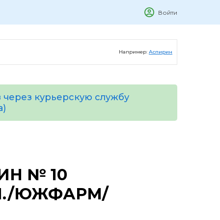
Войти
Например:
Аспирин
 через курьерскую службу
а)
ИН № 10
Н./ЮЖФАРМ/