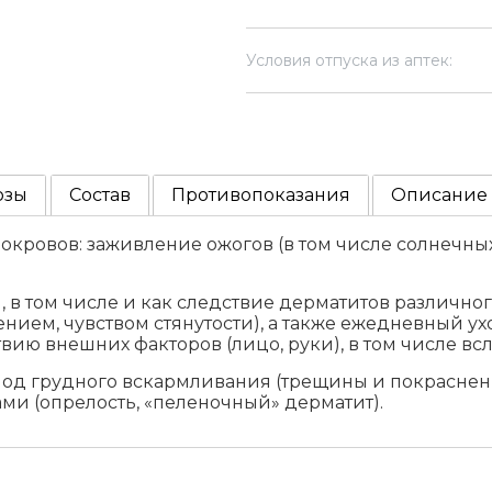
Условия отпуска из аптек:
озы
Состав
Противопоказания
Описание
кровов: заживление ожогов (в том числе солнечны
 в том числе и как следствие дерматитов различно
ием, чувством стянутости), а также ежедневный ухо
ю внешних факторов (лицо, руки), в том числе вс
иод грудного вскармливания (трещины и покраснен
ми (опрелость, «пеленочный» дерматит).