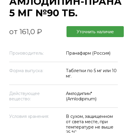
АМЛОДИПИН-ПРАНА
5 МГ №90 ТБ.
от 161,0 ₽
Уточнить наличие
Производитель:
Пранафарм (Россия)
Форма выпуска:
Таблетки по 5 мг или 10
мг.
Действующее
Амлодипин*
вещество:
(Amlodipinum)
Условия хранения:
В сухом, защищенном
от света месте, при
температуре не выше
25 °C