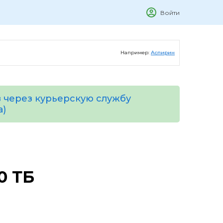
Войти
Например:
Аспирин
 через курьерскую службу
а)
0 ТБ