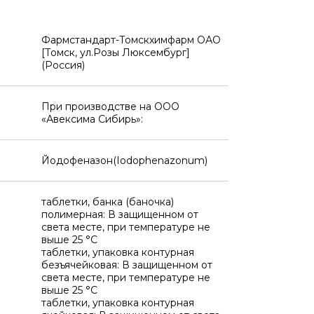
Фармстандарт-Томскхимфарм ОАО
[Томск, ул.Розы Люксембург]
(Россия)
При производстве на ООО
«Авексима Сибирь»:
Йодофеназон(Iodophenazonum)
таблетки, банка (баночка)
полимерная: В защищенном от
света месте, при температуре не
выше 25 °C
таблетки, упаковка контурная
безъячейковая: В защищенном от
света месте, при температуре не
выше 25 °C
таблетки, упаковка контурная