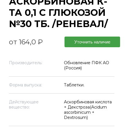
АСКОРБИНОВАЯ К-
ТА 0,1 С ГЛЮКОЗОЙ
№30 ТБ. /РЕНЕВАЛ/
от 164,0 ₽
Уточнить наличие
Производитель:
Обновление ПФК АО
(Россия)
Форма выпуска:
Таблетки.
Действующее
Аскорбиновая кислота
вещество:
+ Декстроза(Acidum
ascorbinicum +
Dextrosum)