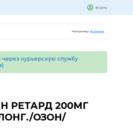
Войти
Например:
Аспирин
 через курьерскую службу
а)
Н РЕТАРД 200МГ
ЛОНГ./ОЗОН/