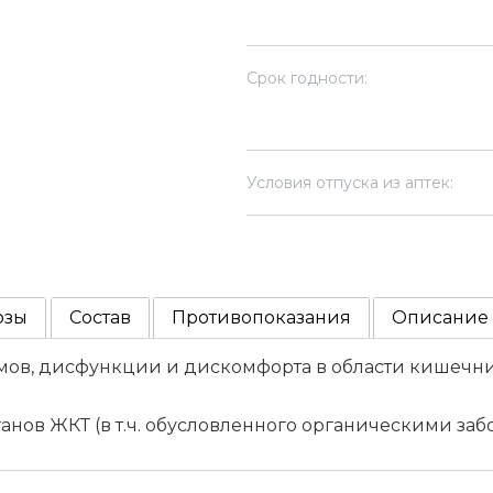
Срок годности:
Условия отпуска из аптек:
озы
Состав
Противопоказания
Описание
мов, дисфункции и дискомфорта в области кишечни
анов ЖКТ (в т.ч. обусловленного органическими заб