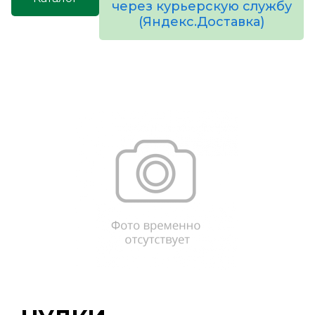
через курьерскую службу
(Яндекс.Доставка)
товаров