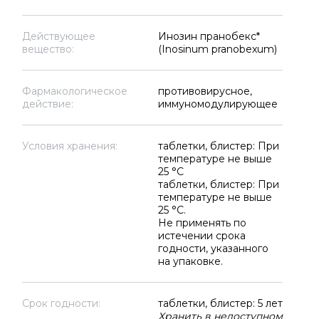
Действующее
Инозин пранобекс*
вещество:
(Inosinum pranobexum)
Фармакологическое
противовирусное,
действие:
иммуномодулирующее
Условия хранения:
таблетки, блистер: При
температуре не выше
25 °C
таблетки, блистер: При
температуре не выше
25 °C.
Не применять по
истечении срока
годности, указанного
на упаковке.
Срок годности:
таблетки, блистер: 5 лет
Хранить в недоступном