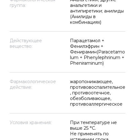
группа:
анальгетики и
антипиретики; анилиды
(Анилиды в
комбинациях)
Действующее
Парацетамол +
вещество:
Фенилэфрин +
Фенирамин(Paracetamo
lum + Phenylephrinum +
Pheniraminum)
Фармакологическое
жаропонижающее,
действие:
противовоспалительное
, противоотечное,
обезболивающее,
противоаллергическое
Условия хранения:
При температуре не
выше 25 °C.
Не применять по
истечении срока