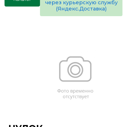
через курьерскую службу
(Яндекс.Доставка)
товаров