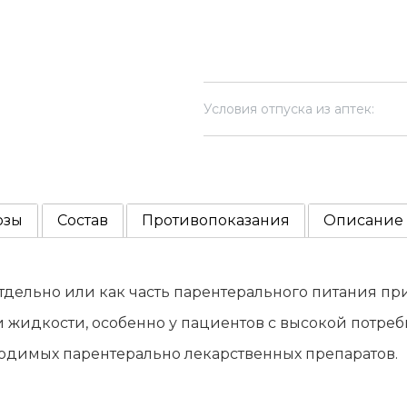
Условия отпуска из аптек:
озы
Состав
Противопоказания
Описание
тдельно или как часть парентерального питания пр
жидкости, особенно у пациентов с высокой потребн
димых парентерально лекарственных препаратов.