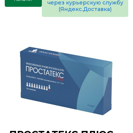
через курьерскую службу
(Яндекс.Доставка)
товаров