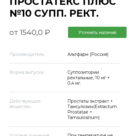
ПРОСТАТЕКС ПЛЮС
№10 СУПП. РЕКТ.
от 1540,0 ₽
Уточнить наличие
Производитель:
Альтфарм (Россия)
Форма выпуска:
Суппозитории
ректальные, 10 мг +
0,4 мг.
Действующее
Простаты экстракт +
вещество:
Тамсулозин(Extractum
Prostatae +
Tamsulosinum)
Условия хранения:
При температуре не