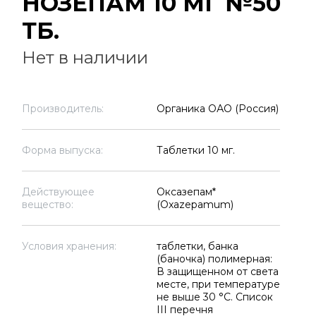
НОЗЕПАМ 10 МГ №50
ТБ.
Нет в наличии
Производитель:
Органика ОАО (Россия)
Форма выпуска:
Таблетки 10 мг.
Действующее
Оксазепам*
вещество:
(Oxazepamum)
Условия хранения:
таблетки, банка
(баночка) полимерная:
В защищенном от света
месте, при температуре
не выше 30 °C. Список
III перечня