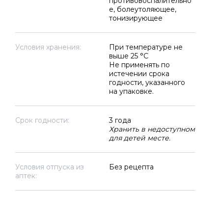
противовоспалительно
е, болеутоляющее,
тонизирующее
Условия хранения:
При температуре не
выше 25 °C
Не применять по
истечении срока
годности, указанного
на упаковке.
Срок годности:
3 года
Хранить в недоступном
для детей месте.
Условия отпуска из
Без рецепта
аптек: