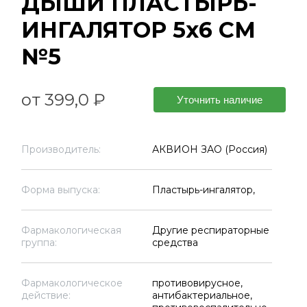
ДЫШИ ПЛАСТЫРЬ-
ИНГАЛЯТОР 5х6 СМ
№5
от 399,0 ₽
Уточнить наличие
Производитель:
АКВИОН ЗАО (Россия)
Форма выпуска:
Пластырь-ингалятор,
Фармакологическая
Другие респираторные
группа:
средства
Фармакологическое
противовирусное,
действие:
антибактериальное,