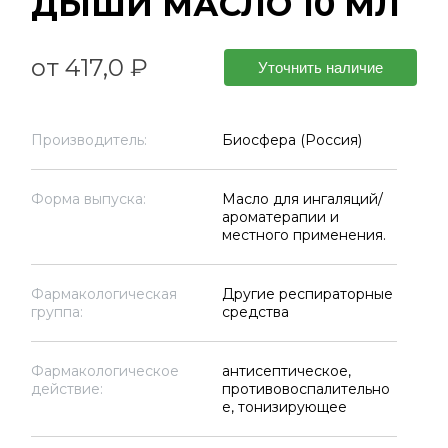
ДЫШИ МАСЛО 10 МЛ
от 417,0 ₽
Уточнить наличие
Производитель:
Биосфера (Россия)
Форма выпуска:
Масло для ингаляций/
ароматерапии и
местного применения.
Фармакологическая
Другие респираторные
группа:
средства
Фармакологическое
антисептическое,
действие:
противовоспалительно
е, тонизирующее