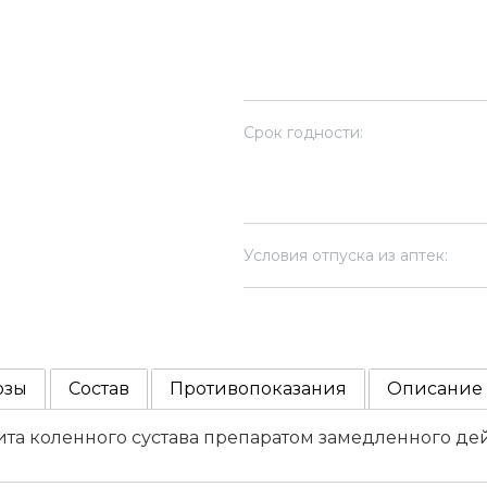
Срок годности:
Условия отпуска из аптек:
озы
Состав
Противопоказания
Описание
та коленного сустава препаратом замедленного дей