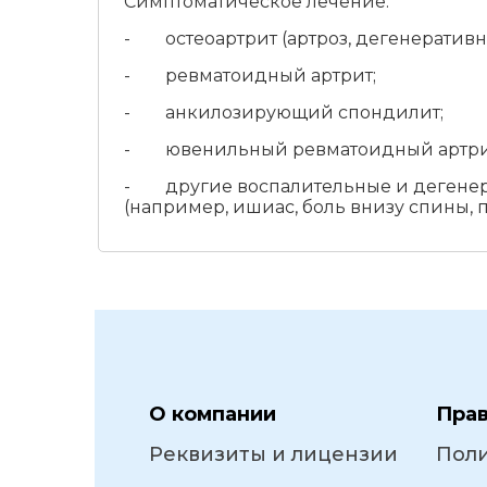
Симптоматическое лечение:
- остеоартрит (артроз, дегенеративны
- ревматоидный артрит;
- анкилозирующий спондилит;
- ювенильный ревматоидный артрит (у
- другие воспалительные и дегенера
(например, ишиас, боль внизу спины,
О компании
Пра
Реквизиты и лицензии
Пол