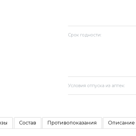
Срок годности:
Условия отпуска из аптек:
озы
Состав
Противопоказания
Описание