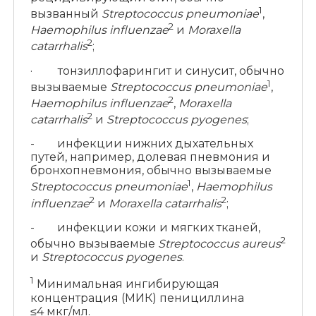
1
вызванный
Streptococcus pneumoniae
,
2
Haemophilus influenzae
и
Moraxella
2
catarrhalis
;
· тонзиллофарингит и синусит, обычно
1
вызываемые
Streptococcus pneumoniae
,
2
Haemophilus influenzae
,
Moraxella
2
catarrhalis
и
Streptococcus pyogenes
;
- инфекции нижних дыхательных
путей, например, долевая пневмония и
бронхопневмония, обычно вызываемые
1
Streptococcus pneumoniae
,
Haemophilus
2
2
influenzae
и
Moraxella catarrhalis
;
- инфекции кожи и мягких тканей,
2
обычно вызываемые
Streptococcus aureus
и
Streptococcus pyogenes
.
1
Минимальная ингибирующая
концентрация (МИК) пенициллина
≤4 мкг/мл.