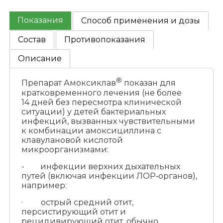
Показания
Способ применения и дозы
Состав
Противопоказания
Описание
®
Препарат Амоксиклав
показан для
кратковременного лечения (не более
14 дней без пересмотра клинической
ситуации) у детей бактериальных
инфекций, вызванных чувствительными
к комбинации амоксициллина с
клавулановой кислотой
микроорганизмами:
- инфекции верхних дыхательных
путей (включая инфекции ЛОР‑органов),
например:
· острый средний отит,
персистирующий отит и
рецидивирующий отит, обычно