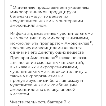
2
Отдельные представители указанных
микроорганизмов продуцируют
бета‑лактамазу, что делает их
нечувствительными к монотерапии
амоксициллином.
Инфекции, вызванные чувствительными
к амоксициллину микроорганизмами,
®
можно лечить препаратом Амоксиклав
,
поскольку амоксициллин является
одним из его действующих веществ.
®
Препарат Амоксиклав
также показан
для лечения смешанных инфекций,
вызываемых микроорганизмами,
чувствительными к амоксициллину, а
также микроорганизмами,
продуцирующими бета‑лактамазу и
чувствительными к комбинации
амоксициллина с клавулановой
кислотой.
Чувствительность бактерий к