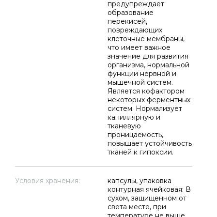
предупреждает
образование
перекисей,
повреждающих
клеточные мембраны,
что имеет важное
значение для развития
организма, нормальной
функции нервной и
мышечной систем.
Является кофактором
некоторых ферментных
систем. Нормализует
капиллярную и
тканевую
проницаемость,
повышает устойчивость
тканей к гипоксии.
Условия хранения:
капсулы, упаковка
контурная ячейковая: В
сухом, защищенном от
света месте, при
температуре не выше