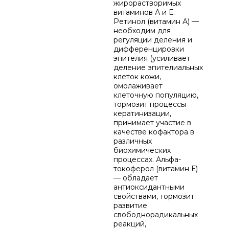
жирорастворимых
витаминов А и Е.
Ретинол (витамин А) —
необходим для
регуляции деления и
дифференцировки
эпителия (усиливает
деление эпителиальных
клеток кожи,
омолаживает
клеточную популяцию,
тормозит процессы
кератинизации,
принимает участие в
качестве кофактора в
различных
биохимических
процессах. Альфа-
токоферол (витамин Е)
— обладает
антиоксидантными
свойствами, тормозит
развитие
свободнорадикальных
реакций,