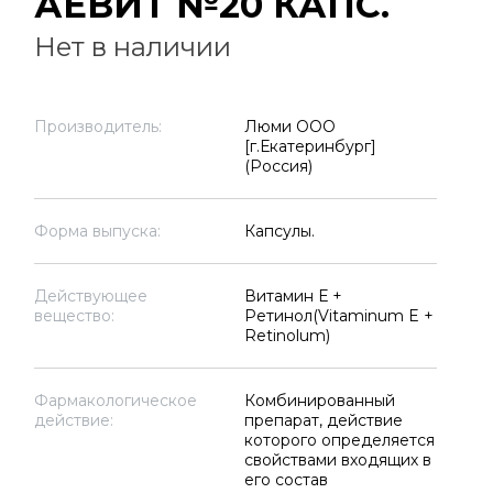
АЕВИТ №20 КАПС.
Нет в наличии
Производитель:
Люми ООО
[г.Екатеринбург]
(Россия)
Форма выпуска:
Капсулы.
Действующее
Витамин Е +
вещество:
Ретинол(Vitaminum E +
Retinolum)
Фармакологическое
Комбинированный
действие:
препарат, действие
которого определяется
свойствами входящих в
его состав